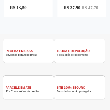
Avaliação
Avaliação
0
0
R$
13,50
R$
37,90
R$
47,70
de
de
5
5
RECEBA EM CASA
TROCA E DEVOLUÇÃO
Enviamos para todo Brasil
7 dias após o recebimento
PARCELE EM ATÉ
SITE 100% SEGURO
12x Com cartões de crédito
Seus dados estão protegidos