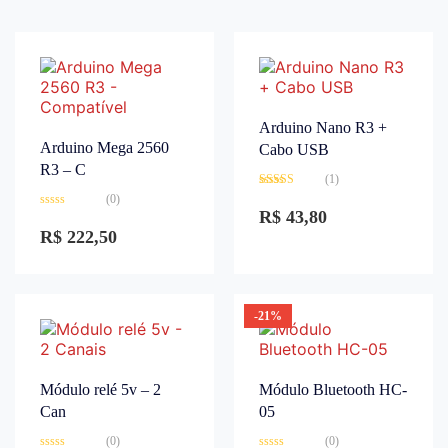
Arduino Nano R3 +
Arduino Mega 2560
Cabo USB
R3 – C
(1)
Avaliação
(0)
3.00
de
R$
43,80
Avaliação
5
0
R$
222,50
de
5
-21%
Módulo relé 5v – 2
Módulo Bluetooth HC-
Can
05
(0)
(0)