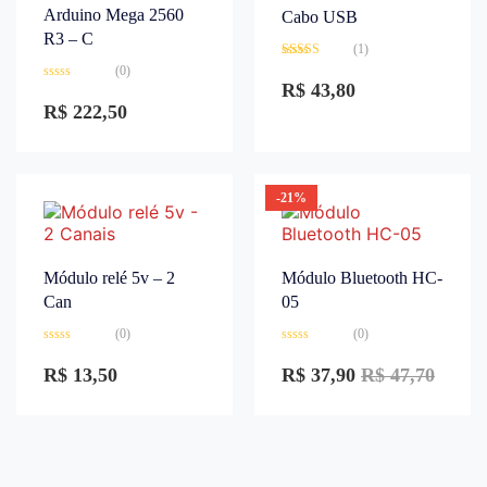
Arduino Mega 2560
Cabo USB
R3 – C
(1)
Avaliação
(0)
3.00
de
R$
43,80
Avaliação
5
0
R$
222,50
de
5
-21%
Módulo relé 5v – 2
Módulo Bluetooth HC-
Can
05
(0)
(0)
Avaliação
Avaliação
0
0
R$
13,50
R$
37,90
R$
47,70
de
de
5
5