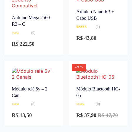
Arduino Nano R3 +
Arduino Mega 2560
Cabo USB
R3 – C
(1)
Avaliação
(0)
3.00
de
R$
43,80
Avaliação
5
0
R$
222,50
de
5
-21%
Módulo relé 5v – 2
Módulo Bluetooth HC-
Can
05
(0)
(0)
Avaliação
Avaliação
0
0
R$
13,50
R$
37,90
R$
47,70
de
de
5
5