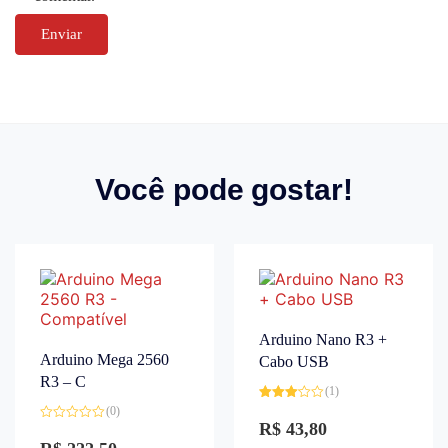
Você pode gostar!
Arduino Nano R3 +
Arduino Mega 2560
Cabo USB
R3 – C
(1)
Avaliação
(0)
3.00
de
R$
43,80
Avaliação
5
0