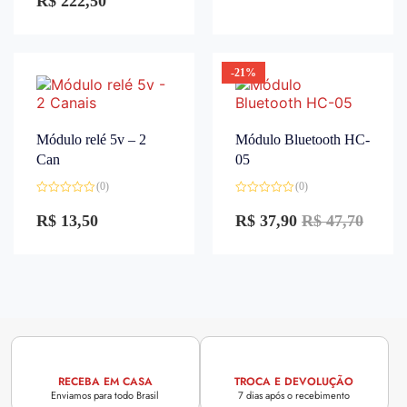
R$
222,50
de
5
-21%
Módulo relé 5v – 2
Módulo Bluetooth HC-
Can
05
(0)
(0)
Avaliação
Avaliação
0
0
R$
13,50
R$
37,90
R$
47,70
de
de
5
5
RECEBA EM CASA
TROCA E DEVOLUÇÃO
Enviamos para todo Brasil
7 dias após o recebimento