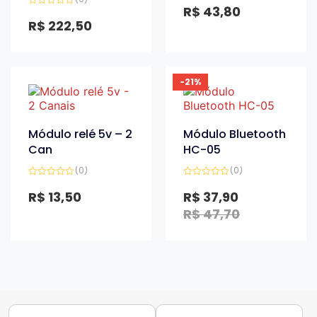
3.00
de
R$
43,80
Avaliação
5
0
R$
222,50
de
5
-21%
Módulo relé 5v – 2
Módulo Bluetooth
Can
HC-05
(0)
(0)
Avaliação
Avaliação
0
0
R$
13,50
R$
37,90
de
de
5
5
R$
47,70