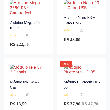
Arduino Nano R3 +
Arduino Mega 2560
Cabo USB
R3 – C
(1)
Avaliação
(0)
3.00
de
R$
43,80
Avaliação
5
0
R$
222,50
de
5
-21%
Módulo relé 5v – 2
Módulo Bluetooth HC-
Can
05
(0)
(0)
Avaliação
Avaliação
0
0
R$
13,50
R$
37,90
R$
47,70
de
de
5
5