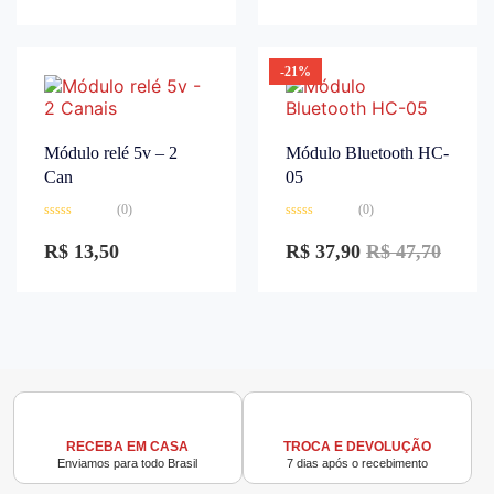
5
-21%
Módulo relé 5v – 2
Módulo Bluetooth HC-
Can
05
(0)
(0)
Avaliação
Avaliação
0
0
R$
13,50
R$
37,90
R$
47,70
de
de
5
5
RECEBA EM CASA
TROCA E DEVOLUÇÃO
Enviamos para todo Brasil
7 dias após o recebimento