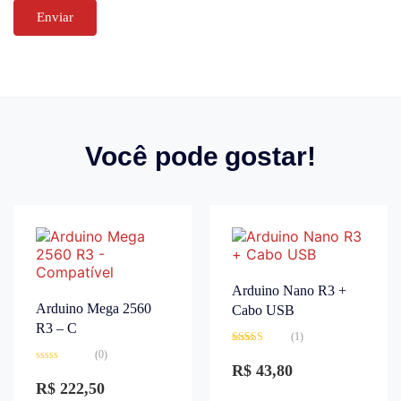
Você pode gostar!
Arduino Nano R3 +
Arduino Mega 2560
Cabo USB
R3 – C
(1)
Avaliação
(0)
3.00
de
R$
43,80
Avaliação
5
0
R$
222,50
de