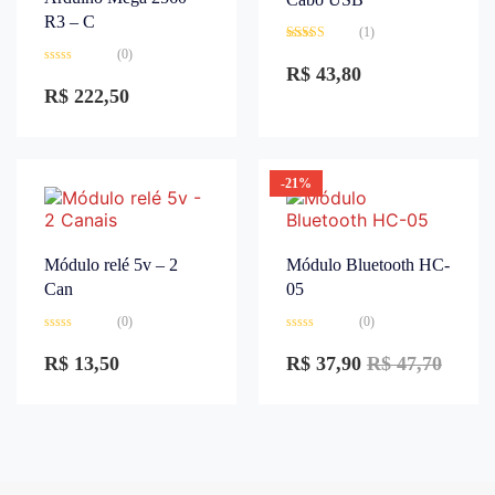
R3 – C
(1)
Avaliação
(0)
3.00
de
R$
43,80
Avaliação
5
0
R$
222,50
de
5
-21%
Módulo relé 5v – 2
Módulo Bluetooth HC-
Can
05
(0)
(0)
Avaliação
Avaliação
0
0
R$
13,50
R$
37,90
R$
47,70
de
de
5
5