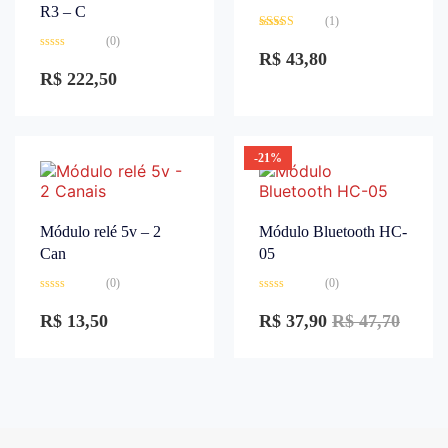
R3 – C
(1)
Avaliação
(0)
3.00
de
R$
43,80
Avaliação
5
0
R$
222,50
de
5
-21%
Módulo relé 5v – 2
Módulo Bluetooth HC-
Can
05
(0)
(0)
Avaliação
Avaliação
0
0
R$
13,50
R$
37,90
R$
47,70
de
de
5
5