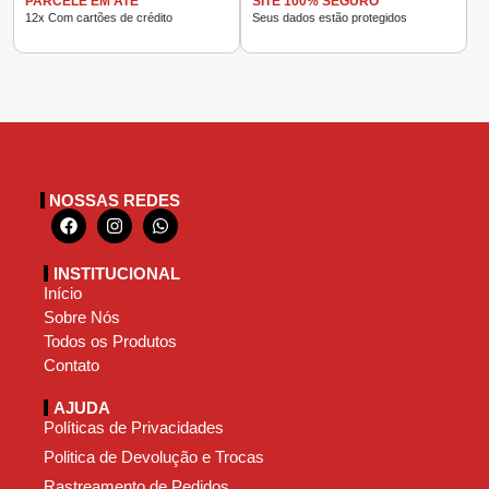
PARCELE EM ATÉ
SITE 100% SEGURO
12x Com cartões de crédito
Seus dados estão protegidos
NOSSAS REDES
INSTITUCIONAL
Início
Sobre Nós
Todos os Produtos
Contato
AJUDA
Políticas de Privacidades
Politica de Devolução e Trocas
Rastreamento de Pedidos