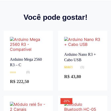
Você pode gostar!
Arduino Nano R3 +
Arduino Mega 2560
Cabo USB
R3 – C
(1)
Avaliação
(0)
3.00
de
R$
43,80
Avaliação
5
0
R$
222,50
de
5
-21%