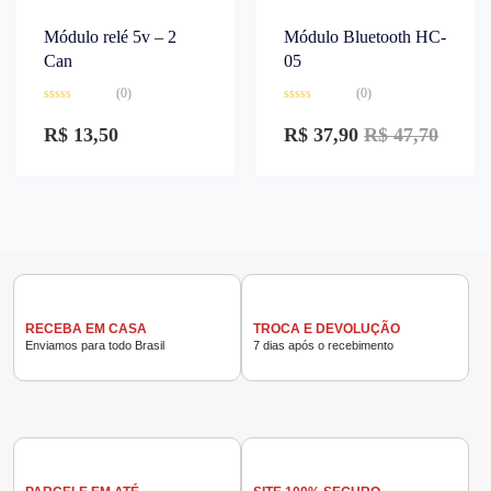
Módulo relé 5v – 2
Módulo Bluetooth HC-
Can
05
(0)
(0)
Avaliação
Avaliação
0
0
R$
13,50
R$
37,90
R$
47,70
de
de
5
5
RECEBA EM CASA
TROCA E DEVOLUÇÃO
Enviamos para todo Brasil
7 dias após o recebimento