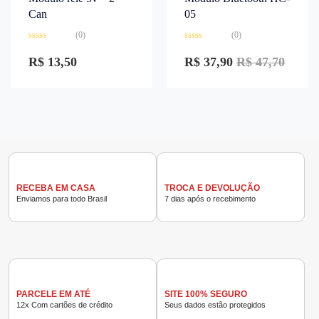
Can
05
(0)
(0)
Avaliação
Avaliação
0
0
R$
13,50
R$
37,90
R$
47,70
de
de
5
5
RECEBA EM CASA
TROCA E DEVOLUÇÃO
Enviamos para todo Brasil
7 dias após o recebimento
PARCELE EM ATÉ
SITE 100% SEGURO
12x Com cartões de crédito
Seus dados estão protegidos