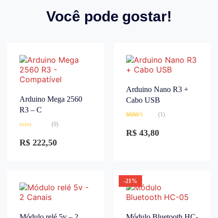
Você pode gostar!
Arduino Nano R3 +
Arduino Mega 2560
Cabo USB
R3 – C
(1)
Avaliação
(0)
3.00
de
R$
43,80
Avaliação
5
0
R$
222,50
de
5
-21%
Módulo relé 5v – 2
Módulo Bluetooth HC-