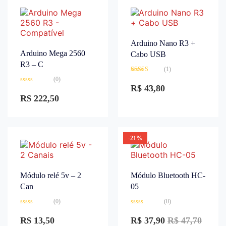
Arduino Nano R3 +
Arduino Mega 2560
Cabo USB
R3 – C
(1)
Avaliação
(0)
3.00
de
R$
43,80
Avaliação
5
0
R$
222,50
de
5
-21%
Módulo relé 5v – 2
Módulo Bluetooth HC-
Can
05
(0)
(0)
Avaliação
Avaliação
0
0
R$
13,50
R$
37,90
R$
47,70
de
de