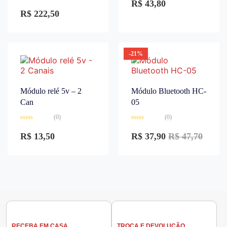
R$
43,80
Avaliação
5
0
R$
222,50
de
5
-21%
Módulo relé 5v – 2
Módulo Bluetooth HC-
Can
05
(0)
(0)
Avaliação
Avaliação
0
0
R$
13,50
R$
37,90
R$
47,70
de
de
5
5
RECEBA EM CASA
TROCA E DEVOLUÇÃO