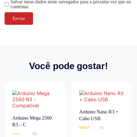
Salvar meus dados neste navegador para a próxima vez que eu
comentar.
Você pode gostar!
Arduino Nano R3 +
Arduino Mega 2560
Cabo USB
R3 – C
(1)
Avaliação
(0)
3.00
de