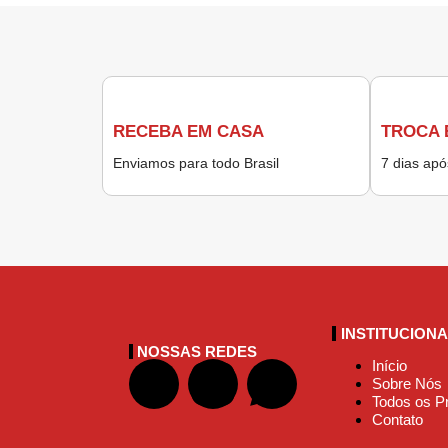
RECEBA EM CASA
TROCA 
Enviamos para todo Brasil
7 dias ap
INSTITUCION
NOSSAS REDES
Início
Sobre Nós
Todos os P
Contato