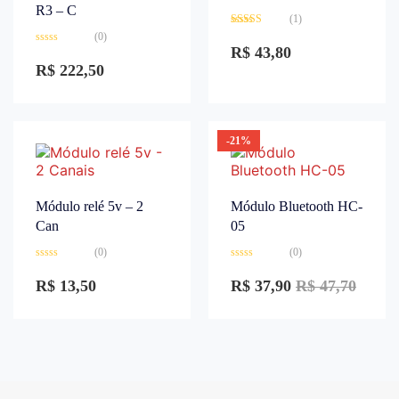
R3 – C
(1)
Avaliação
(0)
3.00
de
R$
43,80
Avaliação
5
0
R$
222,50
de
5
-21%
Módulo relé 5v – 2
Módulo Bluetooth HC-
Can
05
(0)
(0)
Avaliação
Avaliação
0
0
R$
13,50
R$
37,90
R$
47,70
de
de
5
5