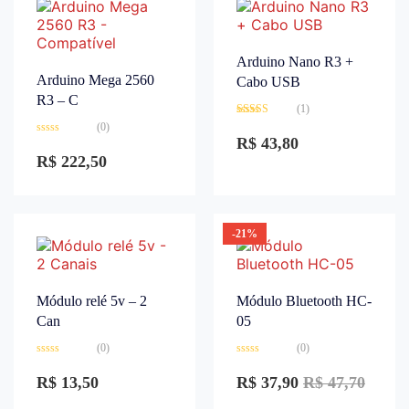
Arduino Nano R3 +
Arduino Mega 2560
Cabo USB
R3 – C
(1)
Avaliação
(0)
3.00
de
R$
43,80
Avaliação
5
0
R$
222,50
de
5
-21%
Módulo relé 5v – 2
Módulo Bluetooth HC-
Can
05
(0)
(0)
Avaliação
Avaliação
0
0
R$
13,50
R$
37,90
R$
47,70
de
de
5
5