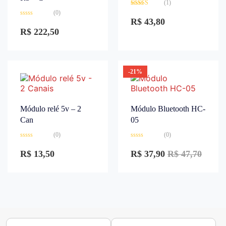
(1)
Avaliação
(0)
3.00
de
R$
43,80
Avaliação
5
0
R$
222,50
de
5
-21%
Módulo relé 5v – 2
Módulo Bluetooth HC-
Can
05
(0)
(0)
Avaliação
Avaliação
0
0
R$
13,50
R$
37,90
R$
47,70
de
de
5
5